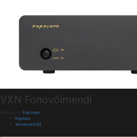
VXN Fonovõimendi
Kategooria:
Exposure
Kirjeldus
Arvustused (0)