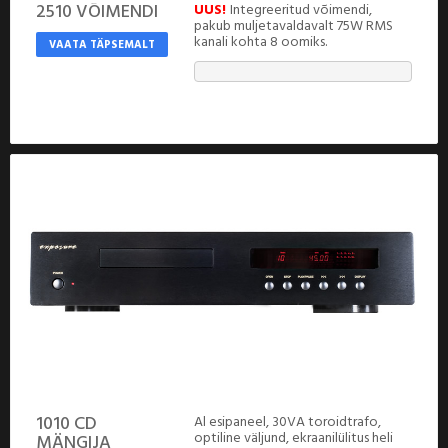
2510 VÕIMENDI
UUS!
Integreeritud võimendi,
pakub muljetavaldavalt 75W RMS
kanali kohta 8 oomiks.
VAATA TÄPSEMALT
1010 CD
Al esipaneel, 30VA toroidtrafo,
optiline väljund, ekraanilülitus heli
MÄNGIJA