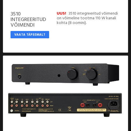
3510
UUS!
3510 integreeritud võimendi
on võimeline tootma 110 W kanali
INTEGREERITUD
kohta (8 oomini).
VÕIMENDI
VAATA TÄPSEMALT