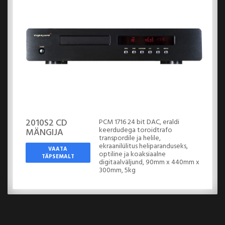
2010S2 CD
PCM 1716 24 bit DAC, eraldi
keerdudega toroidtrafo
MÄNGIJA
transpordile ja helile,
ekraanilülitus heliparanduseks,
VAATA
optiline ja koaksiaalne
TÄPSEMALT
digitaalväljund, 90mm x 440mm x
300mm, 5kg