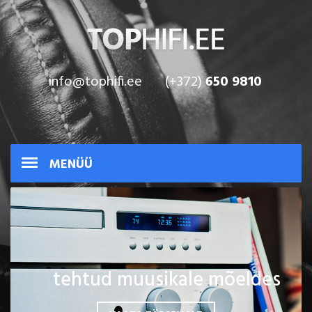
info@tophifi.ee
(+372)
650 9810
MENÜÜ
tehtud muusikale mõeldes