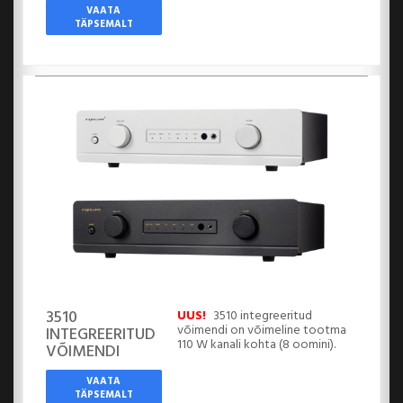
VAATA
TÄPSEMALT
3510
UUS!
3510 integreeritud
võimendi
on võimeline tootma
INTEGREERITUD
110 W kanali kohta (8 oomini).
VÕIMENDI
VAATA
TÄPSEMALT