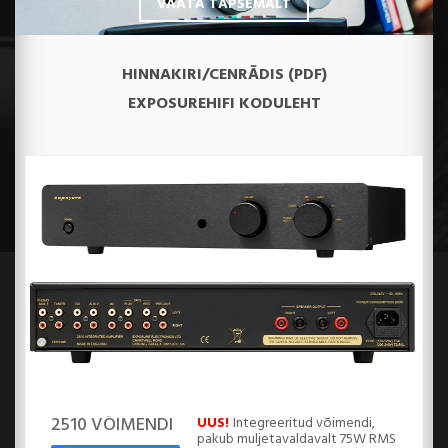
VAATA TÄPSEMALT
HINNAKIRI/CENRĀDIS (PDF)
EXPOSUREHIFI KODULEHT
2510 VÕIMENDI
UUS!
Integreeritud võimendi,
pakub muljetavaldavalt 75W RMS