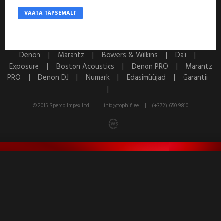
VAATA TÄPSEMALT
Denon |
Marantz |
Bowers & Wilkins |
Dali |
Exposure |
Boston Acoustics |
Denon PRO |
Marantz
PRO |
Denon DJ |
Numark |
Edasimüüjad |
Garantii
|
© 2015 Sperco Impex Ltd. |
info@tophifi.ee
|
(+372) 650 9810