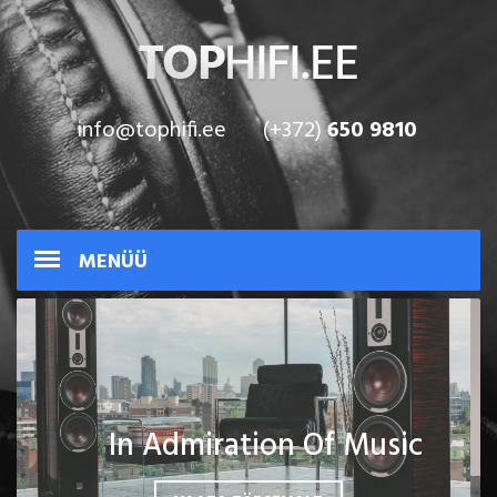
info@tophifi.ee
(+372)
650 9810
MENÜÜ
In Admiration Of Music