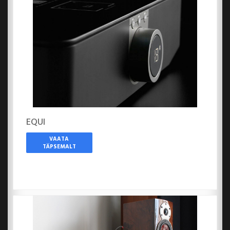
EQUI
VAATA
TÄPSEMALT