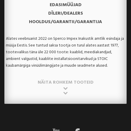
EDASIMÜÜJAD
DĪLERI/DEALERS
HOOLDUS/GARANTII/GARANTIJA
Alates veebruarist 2022 on Sperco Impex Inakustik amtlik esindaja ja
müüja Eestis. See tuntud saksa tootja on turul alates aastast 1977,
tootevalikus täna üle 22 000 toote: kaablid, meediakandjad,
ambient valgustid, kaablite installatsioonitarvikud ja STOIC
kaubamärgiga vinüülimängijate ja muude seadmete alused.
NÄITA ROHKEM TOOTEID