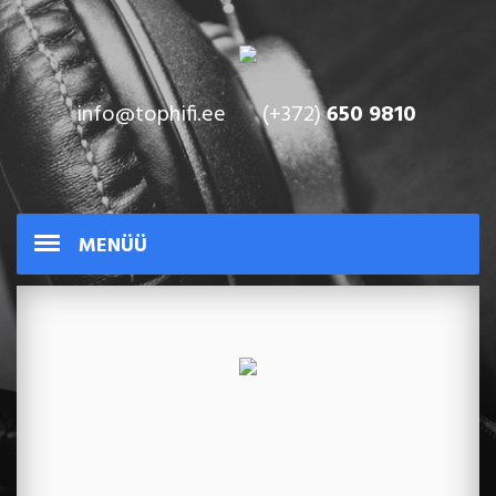
info@tophifi.ee
(+372)
650 9810
MENÜÜ