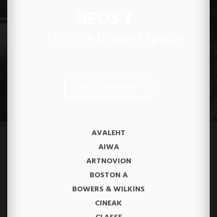
HEOS 7
Fills the biggest spaces
VAATA TÄPSEMALT
AVALEHT
AIWA
ARTNOVION
BOSTON A
BOWERS & WILKINS
CINEAK